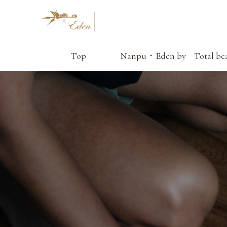
Top
Nanpu・Eden by
Total be
Nanpu