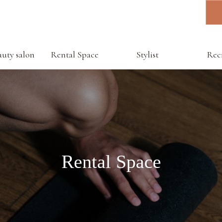
auty salon
Rental Space
Stylist
Rec
N+
Rental Space