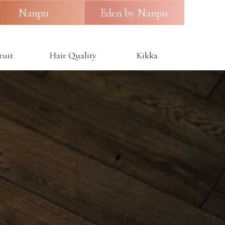
Nanpu
Eden by Nanpu
ruit
Hair Quality
Kikka